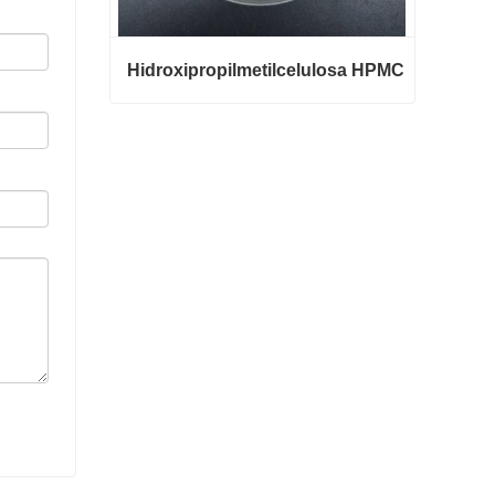
Hidroxipropilmetilcelulosa HPMC
Hidroxipropilmetilcelulosa HPMC
Contacta ahora