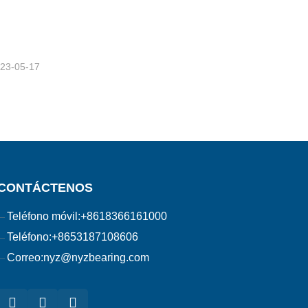
23-05-17
CONTÁCTENOS
Teléfono móvil:
+8618366161000
Teléfono:
+8653187108606
Correo:
nyz@nyzbearing.com