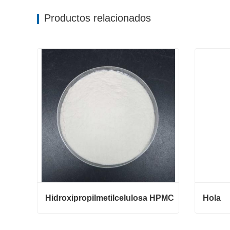
Productos relacionados
Hidroxipropilmetilcelulosa HPMC
Hola
Hidroxipropilmetilcelulosa HPMC
Hola