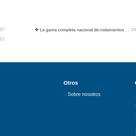
ta ahora
Contacta ahora
-07
20
La gama completa nacional de rodamientos de cajas de engranajes de energía eólica de 8 MW de Axis Technology salió con éxito de la línea de montaje
-12
Otros
Sobre nosotros