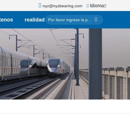
Idioma
nyz@nyzbearing.com
tenos
realidad
virtual