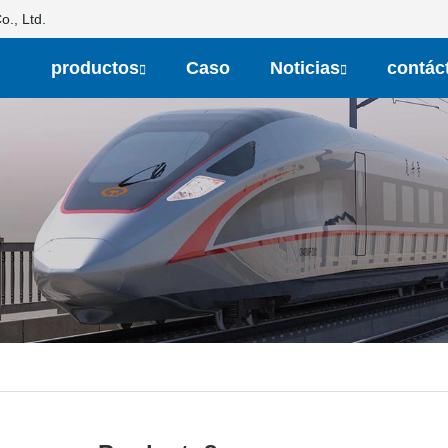
., Ltd.
productos
Caso
Noticias
contác
s