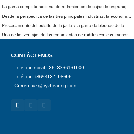
La gama completa nacional de rodamientos de cajas de engranajes de energía eólica de 8 MW de Axis Technology salió con éxito de la línea de montaje
Desde la perspectiva de las tres principales industrias, la economía se estabilizó y repuntó en el primer trimestre
Procesamiento del bolsillo de la jaula y la garra de bloqueo de la mejora de la artesanía del rodamiento de rodillos cilíndricos
Una de las ventajas de los rodamientos de rodillos cónicos: menor espacio de instalación
CONTÁCTENOS
Teléfono móvil:
+8618366161000
Teléfono:
+8653187108606
Correo:
nyz@nyzbearing.com