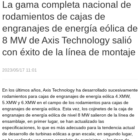
La gama completa nacional de
rodamientos de cajas de
energía eólica de 8 MW de Axis Technology salió con éxito de la
engranajes de energía eólica de
línea de montaje
8 MW de Axis Technology salió
con éxito de la línea de montaje
2023/05/17 11:01
En los últimos años, Axis Technology ha desarrollado sucesivamente
rodamientos para cajas de engranajes de energía eólica 4.XMW,
5.XMW y 6.XMW en el campo de los rodamientos para cajas de
engranajes de energía eólica. Esta vez, los cojinetes de la caja de
engranajes de energía eólica de nivel 8 MW salieron de la línea de
ensamblaje, en primer lugar, se han actualizado las
especificaciones, lo que es más adecuado para la tendencia actual
de desarrollo de turbinas eólicas a gran escala; en segundo lugar,
se ha realizado una gama completa de suministro, y los tipos de