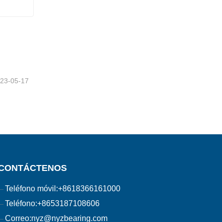
23-05-17
CONTÁCTENOS
Teléfono móvil:
+8618366161000
Teléfono:
+8653187108606
Correo:
nyz@nyzbearing.com