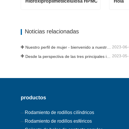
Hidroxipropilmetilcelulosa HPMC
Hola
Hidroxipropilmetilcelulosa HPMC
Hola
Contacta ahora
Contac
Noticias relacionadas
2023-06
Nuestro perfil de mujer - bienvenido a nuestra historia
2023-05
Desde la perspectiva de las tres principales industrias, la economía se estabilizó y repuntó en el primer trimestre
productos
Rodamiento de rodillos cilíndricos
Rodamiento de rodillos esféricos