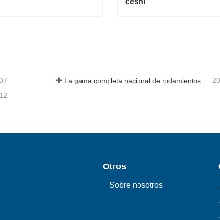
ceshi
ceshi
ta ahora
Contacta ahora
-07
20
La gama completa nacional de rodamientos de cajas de engranajes de energía eólica de 8 MW de Axis Technology salió con éxito de la línea de montaje
-12
Otros
Sobre nosotros