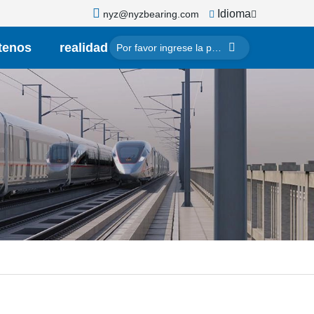
Idioma
nyz@nyzbearing.com
tenos
realidad
virtual