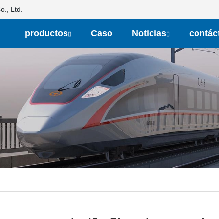
., Ltd.
productos
Caso
Noticias
contác
s