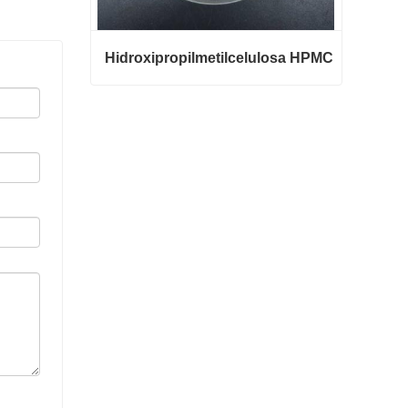
Hidroxipropilmetilcelulosa HPMC
Hidroxipropilmetilcelulosa HPMC
Contacta ahora