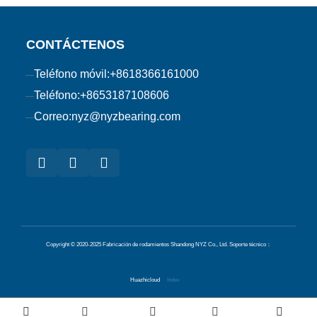
CONTÁCTENOS
Teléfono móvil:
+8618366161000
Teléfono:
+8653187108606
Correo:
nyz@nyzbearing.com
Copyright © 2020-2025 Fabricación de rodamientos Shandong NYZ Co., Ltd.
Soporte técnico：
Huazhicloud
Index