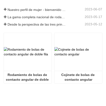
2023-06-07
Nuestro perfil de mujer - bienvenido a nuestra historia
2023-05-17
La gama completa nacional de rodamientos de cajas de engranajes de energía eólica de 8 MW de Axis Technology salió con éxito de la línea de montaje
2023-05-12
Desde la perspectiva de las tres principales industrias, la economía se estabilizó y repuntó en el primer trimestre
Rodamiento de bolas de 
Cojinete de bolas de 
contacto angular de doble 
contacto angular
fila