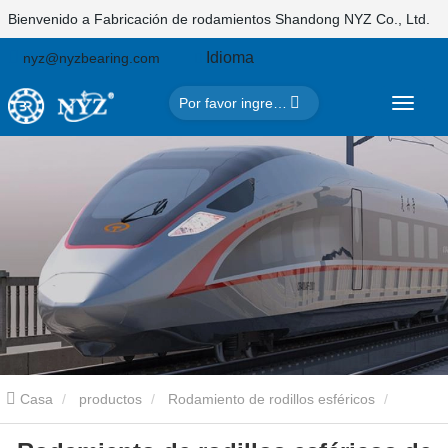
Bienvenido a Fabricación de rodamientos Shandong NYZ Co., Ltd.
Idioma
nyz@nyzbearing.com
Casa
productos
Rodamiento de rodillos esféricos
Rodamiento de rodillos esféricos de jaula de latón