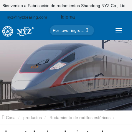
Bienvenido a Fabricación de rodamientos Shandong NYZ Co., Ltd.
Idioma
nyz@nyzbearing.com
Casa
productos
Rodamiento de rodillos esféricos
Importador de rodamientos de rodillos a rótula