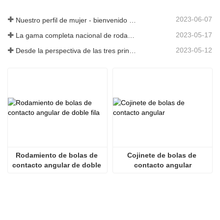
2023-06-07
Nuestro perfil de mujer - bienvenido a nuestra historia
2023-05-17
La gama completa nacional de rodamientos de cajas de engranajes de energía eólica de 8 MW de Axis Technology salió con éxito de la línea de montaje
2023-05-12
Desde la perspectiva de las tres principales industrias, la economía se estabilizó y repuntó en el primer trimestre
Rodamiento de bolas de 
Cojinete de bolas de 
contacto angular de doble 
contacto angular
fila