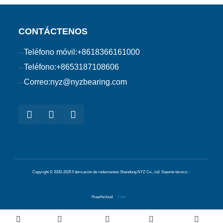
CONTÁCTENOS
Teléfono móvil:
+8618366161000
Teléfono:
+8653187108606
Correo:
nyz@nyzbearing.com
Copyright © 2020-2025 Fabricación de rodamientos Shandong NYZ Co., Ltd.
Soporte técnico：
Huazhicloud
Index